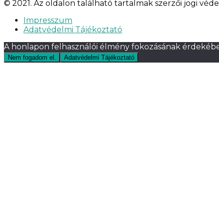
© 2021. Az oldalon található tartalmak szerzői jogi véde
Impresszum
Adatvédelmi Tájékoztató
A honlapon felhasználói élmény fokozásának érdekébe
Nem fogadom el.
Adatvédelmi Tájékoztató