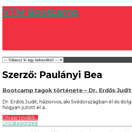
VTM Bootcamp
Szerző:
Paulányi Bea
Bootcamp tagok története – Dr. Erdős Judit
Dr. Erdős Judit, háziorvos, aki Svédországban él és dol
hogyan jutott el a…
Olvass tovább...
Uncategorized