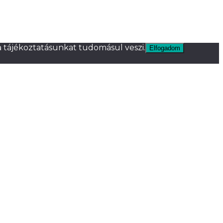
 tájékoztatásunkat tudomásul veszi.
Elfogadom