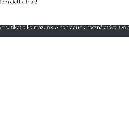
lem alatt állnak!
n sütiket alkalmazunk. A honlapunk használatával Ön a