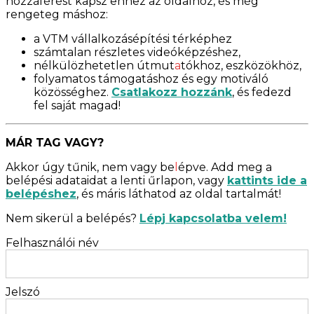
hozzáférést kapsz ehhez az oldalhoz, és még
rengeteg máshoz:
a VTM vállalkozásépítési térképhez
számtalan részletes videóképzéshez,
nélkülözhetetlen útmut
a
tókhoz, eszközökhöz,
folyamatos támogatáshoz és egy motiváló
közösséghez.
Csatlakozz hozzánk
, és fedezd
fel saját magad!
MÁR TAG VAGY?
Akkor úgy tűnik, nem vagy be
l
épve. Add meg a
belépési adataidat a lenti űrlapon, vagy
kattints ide a
belépéshez
, és máris láthatod az oldal tartalmát!
Nem sikerül a belépés?
Lépj kapcsolatba velem!
Felhasználói név
Jelszó