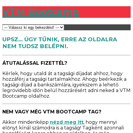
VTM Bootcamp
UPSZ… ÚGY TŰNIK, ERRE AZ OLDALRA
NEM TUDSZ BELÉPNI.
ÁTUTALÁSSAL FIZETTÉL?
Kérlek, hogy utald át a tagsági díjadat ahhoz, hogy
hozzáférj a tagsági tartalmakhoz. Ahogy beérkezik a
tagsági díjad a bankszámlára, igyekszem a lehető
legrövidebb időn belül hozzárésért adni neked a VTM
Bootcamp oldalhoz.
NEM VAGY MÉG VTM BOOTCAMP TAG?
Akkor mindenképp
nézd meg itt
, hogy mennyi
előnyt kínál számodra is a tagság! Tagként azonnali