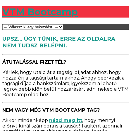
VTM Bootcamp
UPSZ… ÚGY TŰNIK, ERRE AZ OLDALRA
NEM TUDSZ BELÉPNI.
ÁTUTALÁSSAL FIZETTÉL?
Kérlek, hogy utald át a tagsági díjadat ahhoz, hogy
hozzáférj a tagsági tartalmakhoz. Ahogy beérkezik a
tagsági díjad a bankszámlára, igyekszem a lehető
legrövidebb időn belül hozzárésért adni neked a VTM
Bootcamp oldalhoz.
NEM VAGY MÉG VTM BOOTCAMP TAG?
Akkor mindenképp
nézd meg itt
, hogy mennyi
előnyt kínál számodra is a tagság! Tagként azonnali