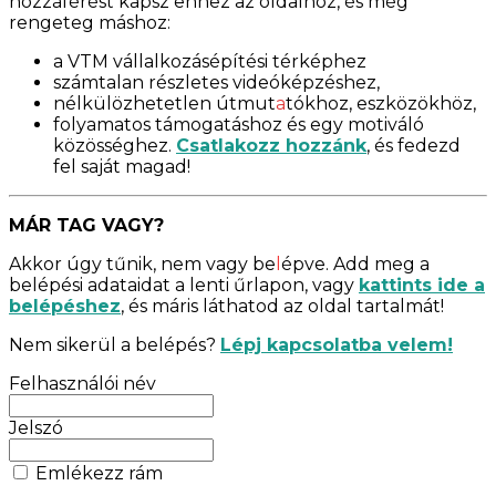
hozzáférést kapsz ehhez az oldalhoz, és még
rengeteg máshoz:
a VTM vállalkozásépítési térképhez
számtalan részletes videóképzéshez,
nélkülözhetetlen útmut
a
tókhoz, eszközökhöz,
folyamatos támogatáshoz és egy motiváló
közösséghez.
Csatlakozz hozzánk
, és fedezd
fel saját magad!
MÁR TAG VAGY?
Akkor úgy tűnik, nem vagy be
l
épve. Add meg a
belépési adataidat a lenti űrlapon, vagy
kattints ide a
belépéshez
, és máris láthatod az oldal tartalmát!
Nem sikerül a belépés?
Lépj kapcsolatba velem!
Felhasználói név
Jelszó
Emlékezz rám