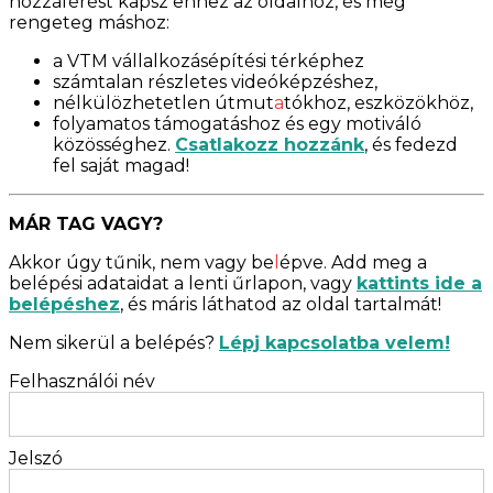
hozzáférést kapsz ehhez az oldalhoz, és még
rengeteg máshoz:
a VTM vállalkozásépítési térképhez
számtalan részletes videóképzéshez,
nélkülözhetetlen útmut
a
tókhoz, eszközökhöz,
folyamatos támogatáshoz és egy motiváló
közösséghez.
Csatlakozz hozzánk
, és fedezd
fel saját magad!
MÁR TAG VAGY?
Akkor úgy tűnik, nem vagy be
l
épve. Add meg a
belépési adataidat a lenti űrlapon, vagy
kattints ide a
belépéshez
, és máris láthatod az oldal tartalmát!
Nem sikerül a belépés?
Lépj kapcsolatba velem!
Felhasználói név
Jelszó