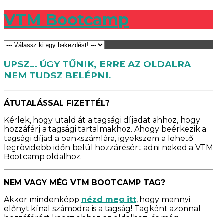
VTM Bootcamp
UPSZ… ÚGY TŰNIK, ERRE AZ OLDALRA
NEM TUDSZ BELÉPNI.
ÁTUTALÁSSAL FIZETTÉL?
Kérlek, hogy utald át a tagsági díjadat ahhoz, hogy
hozzáférj a tagsági tartalmakhoz. Ahogy beérkezik a
tagsági díjad a bankszámlára, igyekszem a lehető
legrövidebb időn belül hozzárésért adni neked a VTM
Bootcamp oldalhoz.
NEM VAGY MÉG VTM BOOTCAMP TAG?
Akkor mindenképp
nézd meg itt
, hogy mennyi
előnyt kínál számodra is a tagság! Tagként azonnali