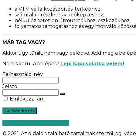
a VTM vállalkozásépítési térképhez
számtalan részletes videóképzéshez,
nélkülözhetetlen útmut
a
tókhoz, eszközökhöz,
folyamatos támogatáshoz és egy motiváló közöss
MÁR TAG VAGY?
Akkor úgy tűnik, nem vagy be
l
épve. Add meg a belépés
Nem sikerül a belépés?
Lépj kapcsolatba velem!
Felhasználói név
Jelszó
Emlékezz rám
Elfelejtettem a jelszavamat
© 2021. Az oldalon található tartalmak szerzői jogi véde