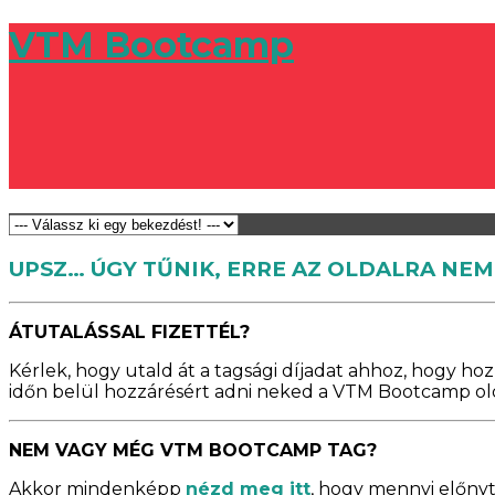
VTM Bootcamp
UPSZ… ÚGY TŰNIK, ERRE AZ OLDALRA NEM
ÁTUTALÁSSAL FIZETTÉL?
Kérlek, hogy utald át a tagsági díjadat ahhoz, hogy ho
időn belül hozzárésért adni neked a VTM Bootcamp ol
NEM VAGY MÉG VTM BOOTCAMP TAG?
Akkor mindenképp
nézd meg itt
, hogy mennyi előnyt