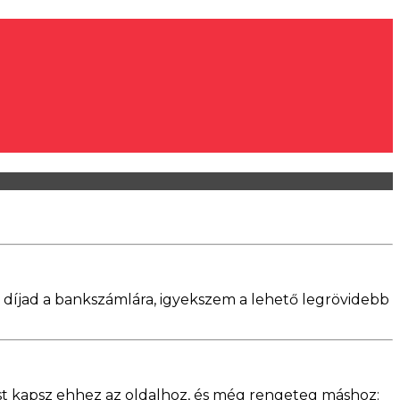
gi díjad a bankszámlára, igyekszem a lehető legrövidebb
ést kapsz ehhez az oldalhoz, és még rengeteg máshoz: