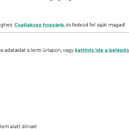
éghez.
Csatlakozz hozzánk
, és fedezd fel saját magad!
i adataidat a lenti űrlapon, vagy
kattints ide a belépé
lem alatt állnak!