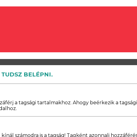
 TUDSZ BELÉPNI.
zzáférj a tagsági tartalmakhoz. Ahogy beérkezik a tagsá
dalhoz.
 kínál számodra is a tagság! Tagként azonnali hozzáfér