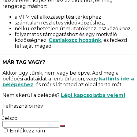
hozzáférést kapsz ehhez az oldalhoz, és még
rengeteg máshoz:
a VTM vállalkozásépítési térképhez
számtalan részletes videóképzéshez,
nélkülözhetetlen útmut
a
tókhoz, eszközökhöz,
folyamatos támogatáshoz és egy motiváló
közösséghez.
Csatlakozz hozzánk
, és fedezd
fel saját magad!
MÁR TAG VAGY?
Akkor úgy tűnik, nem vagy be
l
épve. Add meg a
belépési adataidat a lenti űrlapon, vagy
kattints ide a
belépéshez
, és máris láthatod az oldal tartalmát!
Nem sikerül a belépés?
Lépj kapcsolatba velem!
Felhasználói név
Jelszó
Emlékezz rám