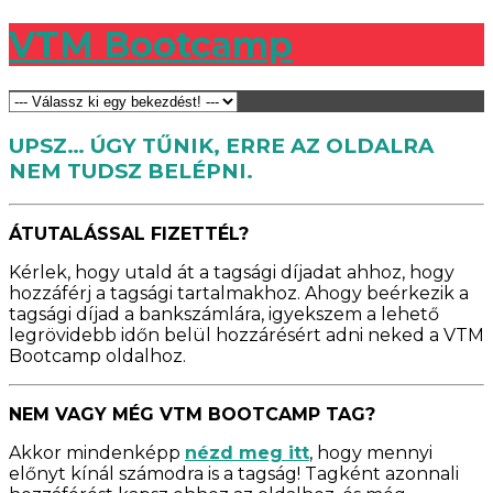
VTM Bootcamp
UPSZ… ÚGY TŰNIK, ERRE AZ OLDALRA
NEM TUDSZ BELÉPNI.
ÁTUTALÁSSAL FIZETTÉL?
Kérlek, hogy utald át a tagsági díjadat ahhoz, hogy
hozzáférj a tagsági tartalmakhoz. Ahogy beérkezik a
tagsági díjad a bankszámlára, igyekszem a lehető
legrövidebb időn belül hozzárésért adni neked a VTM
Bootcamp oldalhoz.
NEM VAGY MÉG VTM BOOTCAMP TAG?
Akkor mindenképp
nézd meg itt
, hogy mennyi
előnyt kínál számodra is a tagság! Tagként azonnali