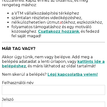
hozzáférést kapsz ehhez az oldalhoz, és még
rengeteg máshoz:
a VTM vállalkozásépítési térképhez
számtalan részletes videóképzéshez,
nélkülözhetetlen útmut
a
tókhoz, eszközökhöz,
folyamatos támogatáshoz és egy motiváló
közösséghez.
Csatlakozz hozzánk
, és fedezd
fel saját magad!
MÁR TAG VAGY?
Akkor úgy tűnik, nem vagy be
l
épve. Add meg a
belépési adataidat a lenti űrlapon, vagy
kattints ide a
belépéshez
, és máris láthatod az oldal tartalmát!
Nem sikerül a belépés?
Lépj kapcsolatba velem!
Felhasználói név
Jelszó