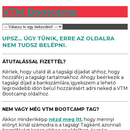
VTM Bootcamp
UPSZ… ÚGY TŰNIK, ERRE AZ OLDALRA
NEM TUDSZ BELÉPNI.
ÁTUTALÁSSAL FIZETTÉL?
Kérlek, hogy utald át a tagsági díjadat ahhoz, hogy
hozzáférj a tagsági tartalmakhoz. Ahogy beérkezik a
tagsági díjad a bankszámlára, igyekszem a lehető
legrövidebb időn belül hozzárésért adni neked a VTM
Bootcamp oldalhoz.
NEM VAGY MÉG VTM BOOTCAMP TAG?
Akkor mindenképp
nézd meg itt
, hogy mennyi
előnyt kínál számodra is a tagság! Tagként azonnali