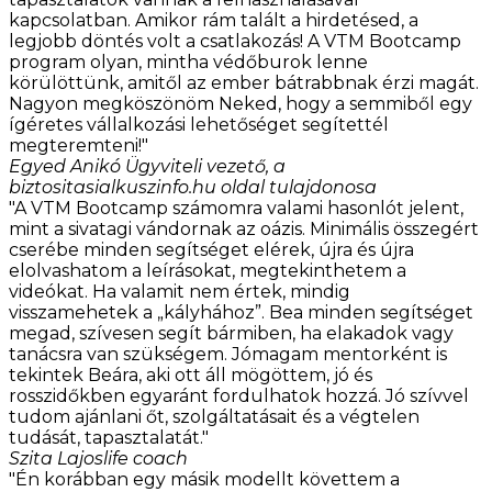
kapcsolatban. Amikor rám talált a hirdetésed, a
legjobb döntés volt a csatlakozás! A VTM Bootcamp
program olyan, mintha védőburok lenne
körülöttünk, amitől az ember bátrabbnak érzi magát.
Nagyon megköszönöm Neked, hogy a semmiből egy
ígéretes vállalkozási lehetőséget segítettél
megteremteni!"
Egyed Anikó
Ügyviteli vezető, a
biztositasialkuszinfo.hu oldal tulajdonosa
"A VTM Bootcamp számomra valami hasonlót jelent,
mint a sivatagi vándornak az oázis. Minimális összegért
cserébe minden segítséget elérek, újra és újra
elolvashatom a leírásokat, megtekinthetem a
videókat. Ha valamit nem értek, mindig
visszamehetek a „kályhához”. Bea minden segítséget
megad, szívesen segít bármiben, ha elakadok vagy
tanácsra van szükségem. Jómagam mentorként is
tekintek Beára, aki ott áll mögöttem, jó és
rosszidőkben egyaránt fordulhatok hozzá. Jó szívvel
tudom ajánlani őt, szolgáltatásait és a végtelen
tudását, tapasztalatát."
Szita Lajos
life coach
"Én korábban egy másik modellt követtem a