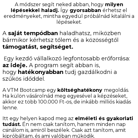
A módszer segít neked abban, hogy
milyen
lépésekkel haladj.
Így
gyorsabban
érhetsz el
eredményeket, mintha egyedül próbálnád kitalálni a
lépéseket.
A
saját tempódban
haladhatsz, miközben
bármikor kérhetsz tőlem és a közösségtől
támogatást, segítséget.
gy kezdő vállalkozó legfontosabb erőforrása:
E
az ideje.
A
program segít abban is,
hogy
hatékonyabban
tudj gazdálkodni a
szűkös időddel.
A VTM Bootcamp egy
költséghatékony
megoldás.
Ha külön vásárolnád meg egyesével a képzéseket,
akkor ez több 100.000 Ft-os, de inkább milliós kiadás
lenne.
Itt egy helyen kapod meg az
elméleti és gyakorlati
tudást.
Én nem csak tanítom, hanem minden nap
csinálom is, amiről beszélek. Csak azt tanítom, amit
kipróbáltam, és ami valóban működik.