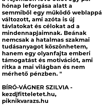
hónap leforgása alatt a
semmiből egy működő weblappá
változott, ami azóta is új
távlatokat és célokat ad a
mindennapjaimnak. Beának
nemcsak a hatalmas szakmai
tudásanyagot köszönhetem,
hanem egy olyanfajta emberi
támogatást és motivációt, ami
ritka a mai világban és nem
mérhető pénzben. "
BÍRÓ-VÁGNER SZILVIA -
kezdjfitteletet.hu,
piknikvarazs.hu