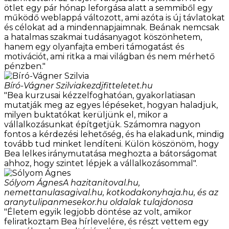
ötlet egy pár hónap leforgása alatt a semmiből egy
működő weblappá változott, ami azóta is új távlatokat
és célokat ad a mindennapjaimnak. Beának nemcsak
a hatalmas szakmai tudásanyagot köszönhetem,
hanem egy olyanfajta emberi támogatást és
motivációt, ami ritka a mai világban és nem mérhető
pénzben."
Bíró-Vágner Szilvia
kezdjfitteletet.hu
"Bea kurzusai kézzelfoghatóan, gyakorlatiasan
mutatják meg az egyes lépéseket, hogyan haladjuk,
milyen buktatókat kerüljünk el, mikor a
vállalkozásunkat építgetjük. Számomra nagyon
fontos a kérdezési lehetőség, és ha elakadunk, mindig
tovább tud minket lendíteni. Külön köszönöm, hogy
Bea lelkes iránymutatása meghozta a bátorságomat
ahhoz, hogy szintet lépjek a vállalkozásommal".
Sólyom Ágnes
A hazitanitoval.hu,
nemettanulasagival.hu, kotkodakonyhaja.hu, és az
aranytulipanmesekor.hu oldalak tulajdonosa
"Életem egyik legjobb döntése az volt, amikor
feliratkoztam Bea hírlevelére, és részt vettem egy