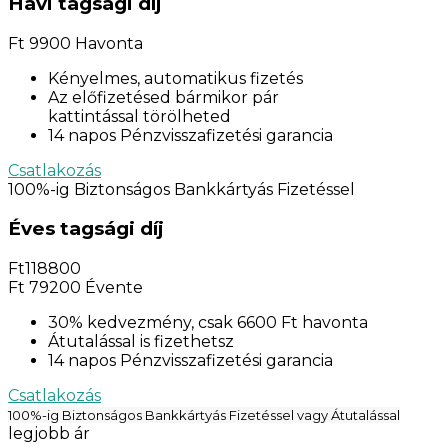
Havi tagsági díj
Ft
9900
Havonta
Kényelmes, automatikus fizetés
Az előfizetésed bármikor pár
kattintással törölheted
14 napos Pénzvisszafizetési garancia
Csatlakozás
100%-ig Biztonságos Bankkártyás Fizetéssel
Éves tagsági díj
Ft
118800
Ft
79200
Évente
30% kedvezmény, csak 6600 Ft havonta
Átutalással is fizethetsz
14 napos Pénzvisszafizetési garancia
Csatlakozás
100%-ig Biztonságos Bankkártyás Fizetéssel vagy Átutalással
legjobb ár