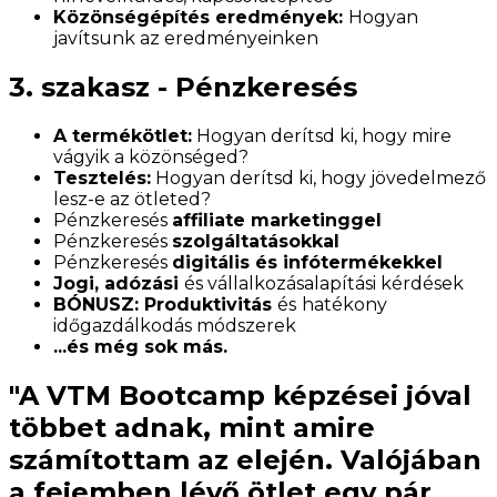
Közönségépítés eredmények:
Hogyan
javítsunk az eredményeinken
3. szakasz - Pénzkeresés
A termékötlet:
Hogyan derítsd ki, hogy mire
vágyik a közönséged?
Tesztelés:
Hogyan derítsd ki, hogy jövedelmező
lesz-e az ötleted?
Pénzkeresés
affiliate marketinggel
Pénzkeresés
szolgáltatásokkal
Pénzkeresés
digitális és infótermékekkel
Jogi, adózási
és vállalkozásalapítási kérdések
BÓNUSZ: Produktivitás
és
hatékony
időgazdálkodás módszerek
...és még sok más.
"A VTM Bootcamp képzései jóval
többet adnak, mint amire
számítottam az elején. Valójában
a fejemben lévő ötlet egy pár