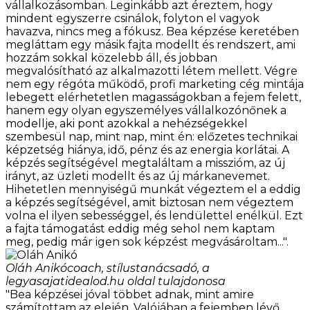
vállalkozásomban. Leginkább azt éreztem, hogy
mindent egyszerre csinálok, folyton el vagyok
havazva, nincs meg a fókusz. Bea képzése keretében
megláttam egy másik fajta modellt és rendszert, ami
hozzám sokkal közelebb áll, és jobban
megvalósítható az alkalmazotti létem mellett. Végre
nem egy régóta működő, profi marketing cég mintája
lebegett elérhetetlen magasságokban a fejem felett,
hanem egy olyan egyszemélyes vállalkozónőnek a
modellje, aki pont azokkal a nehézségekkel
szembesül nap, mint nap, mint én: előzetes technikai
képzetség hiánya, idő, pénz és az energia korlátai. A
képzés segítségével megtaláltam a misszióm, az új
irányt, az üzleti modellt és az új márkanevemet.
Hihetetlen mennyiségű munkát végeztem el a eddig
a képzés segítségével, amit biztosan nem végeztem
volna el ilyen sebességgel, és lendülettel enélkül. Ezt
a fajta támogatást eddig még sehol nem kaptam
meg, pedig már igen sok képzést megvásároltam...".
Oláh Anikó
coach, stílustanácsadó, a
legyasajatidealod.hu oldal tulajdonosa
"Bea képzései jóval többet adnak, mint amire
számítottam az elején. Valójában a fejemben lévő