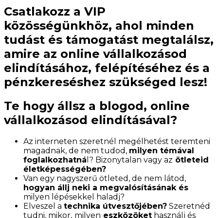
Csatlakozz a VIP
közösségünkhöz, ahol minden
tudást és támogatást megtalálsz,
amire az online vállalkozásod
elindításához, felépítéséhez és a
pénzkereséshez szükséged lesz!
Te hogy állsz a blogod, online
vállalkozásod elindításával?
Az interneten szeretnél megélhetést teremteni
magadnak, de nem tudod,
milyen témával
foglalkozhatná
l? Bizonytalan vagy az
ötleteid
életképességében?
Van egy nagyszerű ötleted, de nem látod,
hogyan állj neki a megvalósításának és
milyen lépésekkel haladj?
Elveszel a
technika útvesztőjében?
Szeretnéd
tudni, mikor,
milyen
eszközöket
használj és