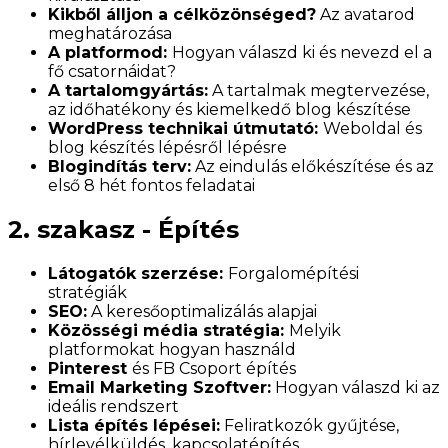
Kikből álljon a célközönséged?
Az avatarod
meghatározása
A platformod:
Hogyan válaszd ki és nevezd el a
fő csatornáidat?
A tartalomgyártás:
A tartalmak megtervezése,
az időhatékony és kiemelkedő blog készítése
WordPress technikai útmutató:
Weboldal és
blog készítés lépésről lépésre
Blogindítás terv:
Az eindulás előkészítése és az
első 8 hét fontos feladatai
2. szakasz - Építés
Látogatók szerzése:
Forgalomépítési
stratégiák
SEO:
A keresőoptimalizálás alapjai
Közösségi média stratégia:
Melyik
platformokat hogyan használd
Pinterest
és FB Csoport építés
Email Marketing Szoftver:
Hogyan válaszd ki az
ideális rendszert
Lista építés lépései:
Feliratkozók gyűjtése,
hírlevélküldés, kapcsolatépítés