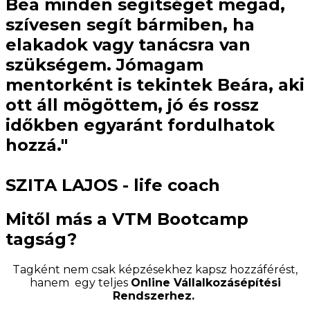
Bea minden segítséget megad,
szívesen segít bármiben, ha
elakadok vagy tanácsra van
szükségem. Jómagam
mentorként is tekintek Beára, aki
ott áll mögöttem, jó és rossz
időkben egyaránt fordulhatok
hozzá."
SZITA LAJOS - life coach
Mitől más a VTM Bootcamp
tagság?
Tagként nem csak képzésekhez kapsz hozzáférést,
hanem egy teljes
Online Vállalkozásépítési
Rendszerhez.