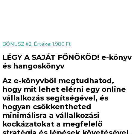
BÓNUSZ #2. Értéke: 1.980 Ft
LÉGY A SAJÁT FŐNÖKÖD! e-könyv
és hangoskönyv
Az e-könyvből megtudhatod,
hogy mit lehet elérni egy online
vállalkozás segítségével, és
hogyan csökkentheted
minimálisra a vállalkozási
kockázatokat a megfelelő
stratégia és lépések követésével.