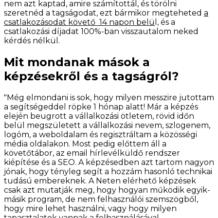
nem azt kaptad, amire számítottál, és törölni
szeretnéd a tagságodat, ezt bármikor megteheted
a
csatlakozásodat követő 14 napon belü
l, és a
csatlakozási díjadat 100%-ban visszautalom neked
kérdés nélkül.
Mit mondanak mások a
képzésekről és a tagságról?
"Még elmondani is sok, hogy milyen messzire jutottam
a segítségeddel röpke 1 hónap alatt! Már a képzés
elején beugrott a vállalkozási ötletem, rövid időn
belül megszületett a vállalkozási nevem, szlogenem,
logóm, a weboldalam és regisztráltam a közösségi
média oldalakon. Most pedig előttem áll a
követőtábor, az email hírlevélküldő rendszer
kiépítése és a SEO. A képzésedben azt tartom nagyon
jónak, hogy tényleg segít a hozzám hasonló technikai
tudású embereknek. A Neten elérhető képzések
csak azt mutatják meg, hogy hogyan működik egyik-
másik program, de nem felhasználói szemszögből,
hogy mire lehet használni, vagy hogy milyen
tapasztalatok vannak a felhasználásával