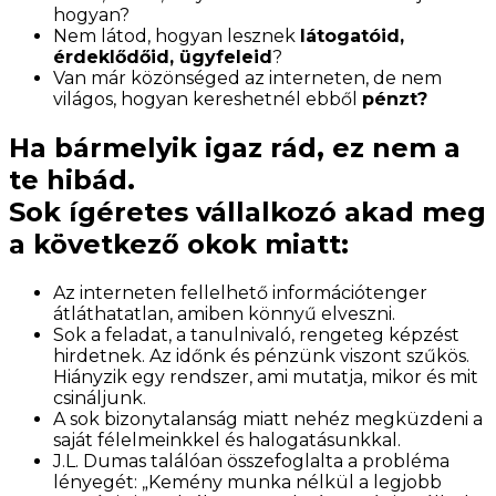
hogyan?
Nem látod, hogyan lesznek
látogatóid,
érdeklődőid, ügyfeleid
?
Van már közönséged az interneten, de nem
világos, hogyan kereshetnél ebből
pénzt?
Ha bármelyik igaz rád, ez nem a
te hibád.
Sok ígéretes vállalkozó akad meg
a következő okok miatt:
Az interneten fellelhető információtenger
átláthatatlan, amiben könnyű elveszni.
Sok a feladat, a tanulnivaló, rengeteg képzést
hirdetnek. Az időnk és pénzünk viszont szűkös.
Hiányzik egy rendszer, ami mutatja, mikor és mit
csináljunk.
A sok bizonytalanság miatt nehéz megküzdeni a
saját félelmeinkkel és halogatásunkkal.
J.L. Dumas találóan összefoglalta a probléma
lényegét: „Kemény munka nélkül a legjobb