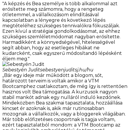
"A képzés és Bea személye is több alkalommal azt
erősítette meg számomra, hogy a rengeteg
ötletemmel, a vállalkozásom elindításával
kapcsolatban a lényegre és következő lépés
megtételéhez szükséges tennivalókra fókuszáljak.
Ezen kívül a stratégiai gondolkodásomat, az ehhez
szükséges szemléletmódomat nagyban erősítette.
Harmadikként a könnyedségével, hitelességével
segít abban, hogy az esetleges hibákat ne
kudarcként, csak egyszerű módosítandó lépésként
éljem meg."
Sebestyén Judit
sebestyenjuditsj.hu/hu
„Bár egy ideje már működött a blogom, sőt,
határozott terveim is voltak amikor a VTM
Bootcamphez csatlakoztam, de még így is rettentően
hasznos volt Bea támogatása. A kurzusok nagyon
stabil mankót adnak egy nulláról induló kezdőnek.
Mindeközben Bea szakmai tapasztalata, hozzáállása
kincset ér azoknak is, akik már rutinosabban
mozognak a vállalkozók, vagy a bloggerek világában.
Már több előfizetéses csoportnak is tagja voltam,
ezért tapasztalatból mondom: a VTM Bootcamp az