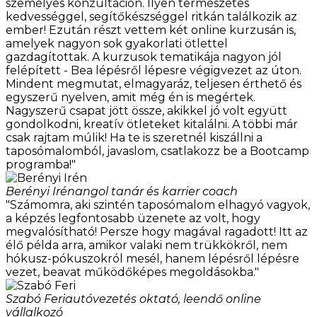
személyes konzultáción. Ilyen természetes
kedvességgel, segítőkészséggel ritkán találkozik az
ember! Ezután részt vettem két online kurzusán is,
amelyek nagyon sok gyakorlati ötlettel
gazdagítottak. A kurzusok tematikája nagyon jól
felépített - Bea lépésről lépesre végigvezet az úton.
Mindent megmutat, elmagyaráz, teljesen érthető és
egyszerű nyelven, amit még én is megértek.
Nagyszerű csapat jött össze, akikkel jó volt együtt
gondolkodni, kreatív ötleteket kitalálni. A többi már
csak rajtam múlik! Ha te is szeretnél kiszállni a
taposómalomból, javaslom, csatlakozz be a Bootcamp
programba!"
Berényi Irén
angol tanár és karrier coach
"Számomra, aki szintén taposómalom elhagyó vagyok,
a képzés legfontosabb üzenete az volt, hogy
megvalósítható! Persze hogy magával ragadott! Itt az
élő példa arra, amikor valaki nem trükkökről, nem
hókusz-pókuszokról mesél, hanem lépésről lépésre
vezet, beavat működőképes megoldásokba."
Szabó Feri
autóvezetés oktató, leendő online
vállalkozó